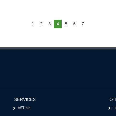
1
2
3
4
5
6
7
SERVICES
OT
eST-aid