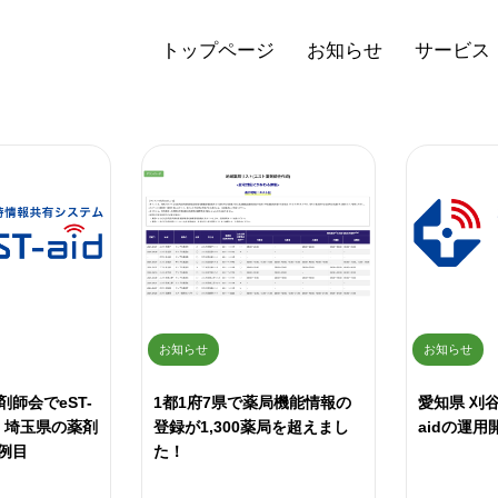
トップページ
お知らせ
サービス
お知らせ
お知らせ
師会でeST-
1都1府7県で薬局機能情報の
愛知県 刈谷
始！埼玉県の薬剤
登録が1,300薬局を超えまし
aidの運用
例目
た！