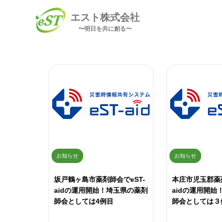
エスト株式会社
〜明日を共に創る〜
お知らせ
お知らせ
坂戸鶴ヶ島市薬剤師会でeST-
本庄市児玉郡薬剤
aidの運用開始！埼玉県の薬剤
aidの運用開
師会としては4例目
師会としては３