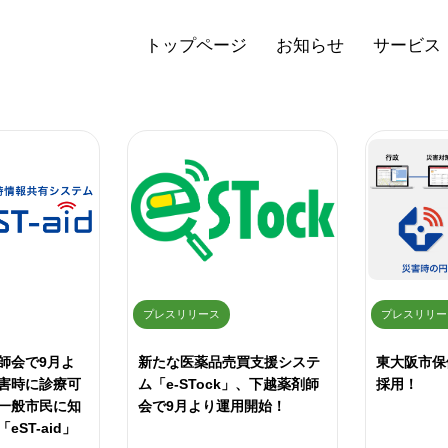
トップページ
お知らせ
サービス
プレスリリース
プレスリリー
師会で9月よ
新たな医薬品売買支援システ
東大阪市保健
害時に診療可
ム「e-STock」、下越薬剤師
採用！
一般市民に知
会で9月より運用開始！
ST-aid」