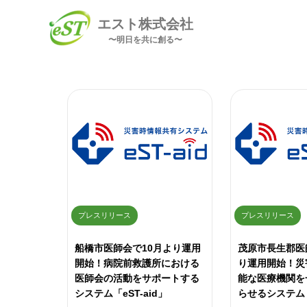
エスト株式会社
〜明日を共に創る〜
プレスリリース
プレスリリース
船橋市医師会で10月より運用
茂原市長生郡医
開始！病院前救護所における
り運用開始！災
医師会の活動をサポートする
能な医療機関を
システム「eST-aid」
らせるシステム「e