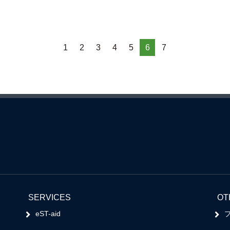
1
2
3
4
5
6
7
SERVICES
OT
eST-aid