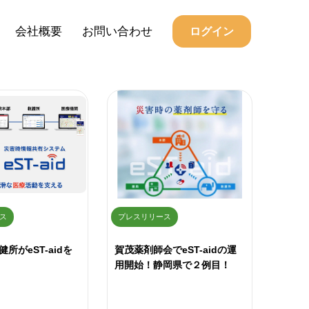
会社概要
お問い合わせ
ログイン
ス
プレスリリース
所がeST-aidを
賀茂薬剤師会でeST-aidの運
用開始！静岡県で２例目！